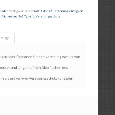
 Boden
Schlagwörter:
aircraft
,
AMS 1428
,
Enteisungsflüssigkeit
,
rflächen
,
Jet
,
SAE Type IV
,
Vereisungsschutz
anfrage
S 1428 Spezifikationen für den Vereisungsschutz von
e besser und länger auf den Oberflächen des
.
dern als präventiver Vereisungsschutz konzipiert.