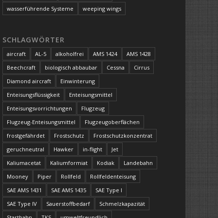
wasserführende Systeme
weeping wings
SCHLAGWÖRTER
aircraft
AL-5
alkoholfrei
AMS 1424
AMS 1428
Beechcraft
biologisch abbaubar
Cessna
Cirrus
Diamond aircraft
Einwinterung
Enteisungsflüssigkeit
Enteisungsmittel
Enteisungsvorrichtungen
Flugzeug
Flugzeug-Enteisungsmittel
Flugzeugoberflächen
frostgefährdet
Frostschutz
Frostschutzkonzentrat
geruchneutral
Hawker
in-flight
Jet
Kaliumacetat
Kaliumformiat
Kodiak
Landebahn
Mooney
Piper
Rollfeld
Rollfeldenteisung
SAE AMS 1431
SAE AMS 1435
SAE Type I
SAE Type IV
Sauerstoffbedarf
Schmelzkapazität
Startbahn
TKS
umweltfreundlich