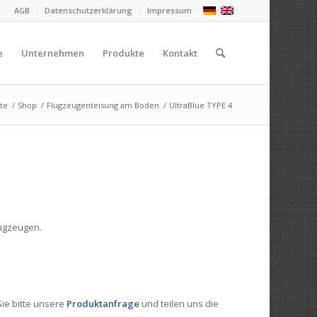
AGB
Datenschutzerklärung
Impressum
e
Unternehmen
Produkte
Kontakt
ite
/
Shop
/
Flugzeugenteisung am Boden
/
UltraBlue TYPE 4
lugzeugen.
Sie bitte unsere
Produktanfrage
und teilen uns die