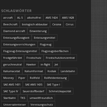
SCHLAGWÖRTER
aircraft
AL-5
alkoholfrei
AMS 1424
AMS 1428
Beechcraft
biologisch abbaubar
Cessna
Cirrus
Diamond aircraft
Einwinterung
Enteisungsflüssigkeit
Enteisungsmittel
Enteisungsvorrichtungen
Flugzeug
Flugzeug-Enteisungsmittel
Flugzeugoberflächen
frostgefährdet
Frostschutz
Frostschutzkonzentrat
geruchneutral
Hawker
in-flight
Jet
Kaliumacetat
Kaliumformiat
Kodiak
Landebahn
Mooney
Piper
Rollfeld
Rollfeldenteisung
SAE AMS 1431
SAE AMS 1435
SAE Type I
SAE Type IV
Sauerstoffbedarf
Schmelzkapazität
Startbahn
TKS
umweltfreundlich
Universalenteiser
Vereisungsschutz