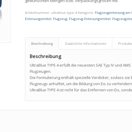
gewünschten Mengen bzw. Verpackungsgrößen mit.
Artikelnummer:
ultrablue-type-4
Kategorie:
Flugzeugenteisung am
Enteisungsmittel
,
Flugzeug
,
Flugzeug-Enteisungsmittel
,
Flugzeugobe
Beschreibung
Zusätzliche Informationen
Produkt
Beschreibung
UltraBlue TYPE 4 erfüllt die neuesten SAE Typ IV und AM
Flugzeugen.
Die Formulierung enthält spezielle Verdicker, sodass si
Flugzeugs anhaftet, um die Bildung von Eis zu verhindern
UltraBlue TYPE 4 ist nicht für das Entfernen von Eis, son